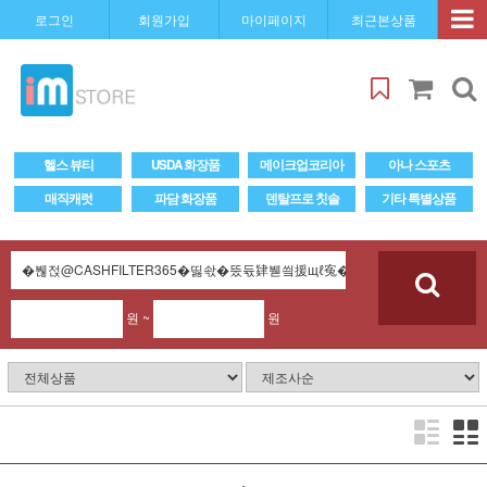
로그인
회원가입
마이페이지
최근본상품
헬스 뷰티
USDA 화장품
메이크업코리아
아나 스포츠
매직캐럿
파담 화장품
덴탈프로 칫솔
기타 특별상품
원 ~
원