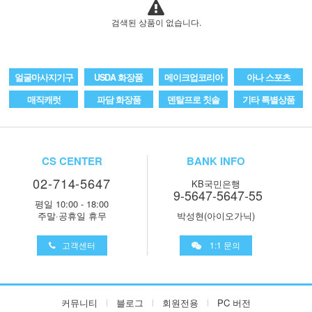
검색된 상품이 없습니다.
얼굴마사지기구
USDA 화장품
메이크업코리아
아나 스포츠
매직캐럿
파담 화장품
덴탈프로 칫솔
기타 특별상품
CS CENTER
BANK INFO
02-714-5647
KB국민은행
9-5647-5647-55
평일 10:00 - 18:00
주말·공휴일 휴무
박성현(아이오가닉)
고객센터
1:1 문의
커뮤니티
블로그
회원전용
PC 버전