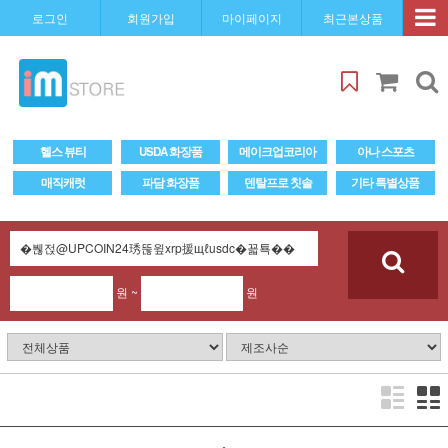
로그인
회원가입
마이페이지
최근본상품
헬스 뷰티
USDA 화장품
메이크업코리아
아나 스포츠
매직캐럿
파담 화장품
덴탈프로 칫솔
기타 특별상품
원 ~
원