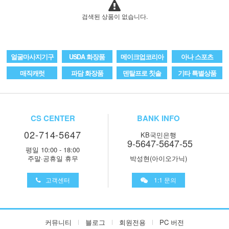
검색된 상품이 없습니다.
얼굴마사지기구
USDA 화장품
메이크업코리아
아나 스포츠
매직캐럿
파담 화장품
덴탈프로 칫솔
기타 특별상품
CS CENTER
BANK INFO
02-714-5647
KB국민은행
9-5647-5647-55
평일 10:00 - 18:00
주말·공휴일 휴무
박성현(아이오가닉)
고객센터
1:1 문의
커뮤니티
블로그
회원전용
PC 버전