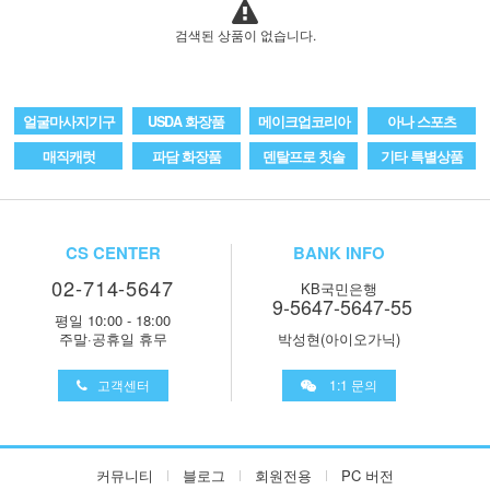
검색된 상품이 없습니다.
얼굴마사지기구
USDA 화장품
메이크업코리아
아나 스포츠
매직캐럿
파담 화장품
덴탈프로 칫솔
기타 특별상품
CS CENTER
BANK INFO
02-714-5647
KB국민은행
9-5647-5647-55
평일 10:00 - 18:00
주말·공휴일 휴무
박성현(아이오가닉)
고객센터
1:1 문의
커뮤니티
블로그
회원전용
PC 버전