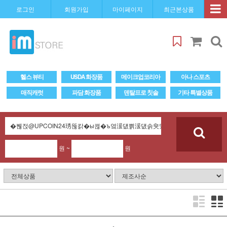
로그인
회원가입
마이페이지
최근본상품
헬스 뷰티
USDA 화장품
메이크업코리아
아나 스포츠
매직캐럿
파담 화장품
덴탈프로 칫솔
기타 특별상품
원 ~
원