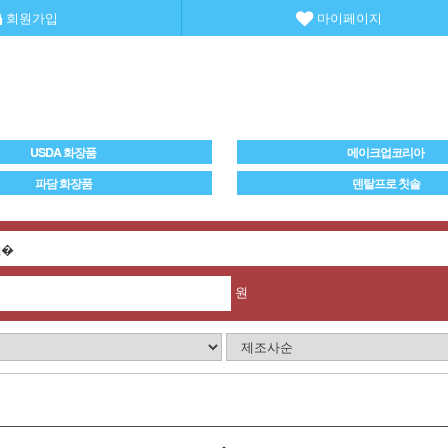
회원가입
마이페이지
USDA 화장품
메이크업코리아
파담 화장품
덴탈프로 칫솔
원