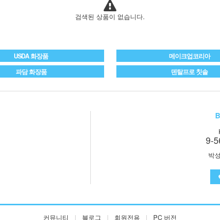
검색된 상품이 없습니다.
USDA 화장품
메이크업코리아
파담 화장품
덴탈프로 칫솔
B
9-5
박성
커뮤니티
블로그
회원전용
PC 버전