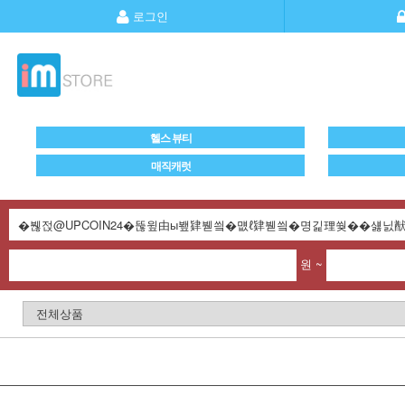
로그인
헬스 뷰티
매직캐럿
원 ~