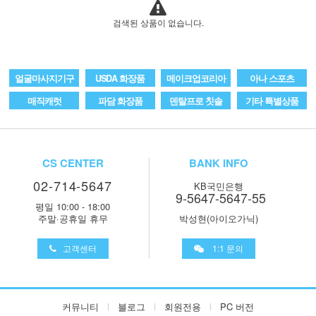
검색된 상품이 없습니다.
얼굴마사지기구
USDA 화장품
메이크업코리아
아나 스포츠
매직캐럿
파담 화장품
덴탈프로 칫솔
기타 특별상품
CS CENTER
BANK INFO
02-714-5647
KB국민은행
9-5647-5647-55
평일 10:00 - 18:00
주말·공휴일 휴무
박성현(아이오가닉)
고객센터
1:1 문의
커뮤니티
블로그
회원전용
PC 버전