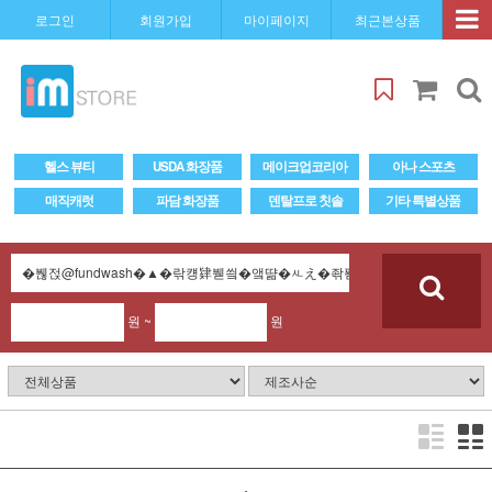
로그인
회원가입
마이페이지
최근본상품
헬스 뷰티
USDA 화장품
메이크업코리아
아나 스포츠
매직캐럿
파담 화장품
덴탈프로 칫솔
기타 특별상품
원 ~
원