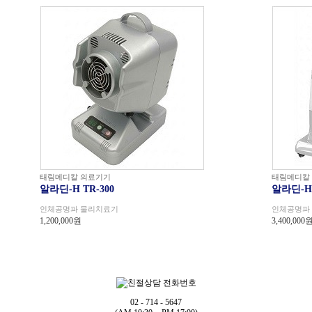
태림메디칼 의료기기
태림메디칼
알라딘-H TR-300
알라딘-H 
인체공명파 물리치료기
인체공명파
1,200,000원
3,400,000
02 - 714 - 5647