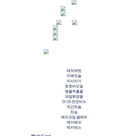
매직캐럿
미백칫솔
마사지기
호호바오일
병풀추출물
파담화장품
D+29 천연비누
치간칫솔
치실
메이크업 팔레트
메이베프
럭키박스