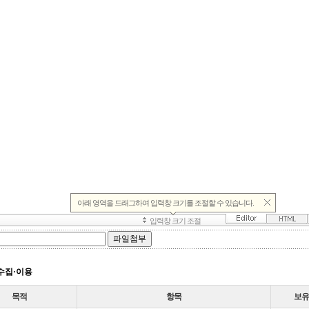
수집·이용
목적
항목
보유