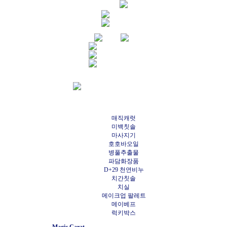
매직캐럿
미백칫솔
마사지기
호호바오일
병풀추출물
파담화장품
D+29 천연비누
치간칫솔
치실
메이크업 팔레트
메이베프
럭키박스