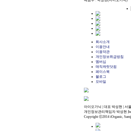
예금주 : 박성현(아이오가닉)
회사소개
이용안내
이용약관
개인정보취급방침
멤버십
매직캐럿닷컴
페이스북
블로그
모바일
아이오가닉
|
대표 박성현
|
서울 
개인정보관리책임자 박성현
|
h
Copyright ⓒ2014 iOrganic, Sam