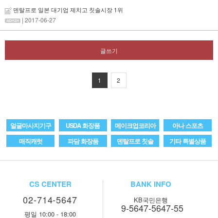
덴탈프로 일본 대기업 제치고 칫솔시장 1위
| 2017-06-27
글쓰기
1
2
얼굴마사지기구
USDA 화장품
메이크업코리아
아나 스포츠
매직캐럿
파담 화장품
덴탈프로 칫솔
기타 특별상품
CS CENTER
BANK INFO
02-714-5647
KB국민은행
9-5647-5647-55
평일 10:00 - 18:00