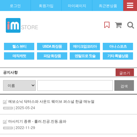
로그인
회원가입
마이페이지
최근본상품
헬스 뷰티
USDA 화장품
메이크업코리아
아나 스포츠
매직캐럿
파담 화장품
덴탈프로 칫솔
기타 특별상품
공지사항
글쓰기
검색
에보소닉 닥터스파 사운드 웨이브 퍼스널 한글 매뉴얼
| 2025-05-24
마사지기 종류 - 롤러.진공.진동.음파
| 2022-11-29