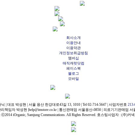
회사소개
이용안내
이용약관
개인정보취급방침
멤버십
매직캐럿닷컴
페이스북
블로그
모바일
가닉
|
대표 박성현
|
서울 용산 한강대로43길 13, 1010
|
Tel 02-714-5647
|
사업자번호
213-
관리책임자 박성현
|
help@imstore.co.kr
|
통신판매업 서울용산-0850
|
의료기기판매업 서울용
t ⓒ2014 iOrganic, Samjung Communications
.
All Rights Reserved
.
호스팅사업자 : (주)커