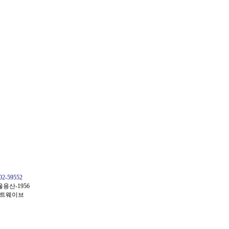
02-59552
산-1956
넥트웨이브