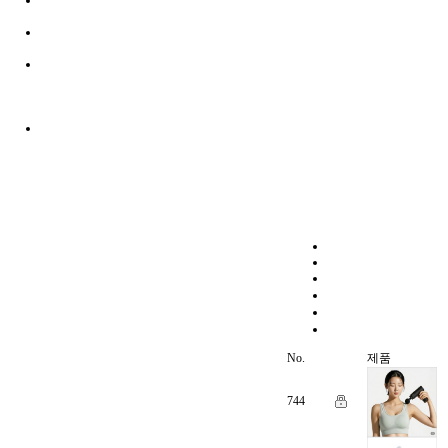
No.
제품
744