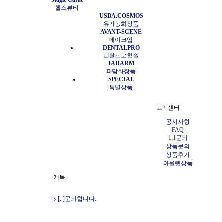
Magic Carat
헬스뷰티
USDA.COSMOS
유기농화장품
AVANT-SCENE
메이크업
DENTALPRO
덴탈프로칫솔
PADARM
파담화장품
SPECIAL
특별상품
고객센터
공지사항
FAQ
1:1문의
상품문의
상품후기
아울렛상품
제목
[
..]
문의합니다.