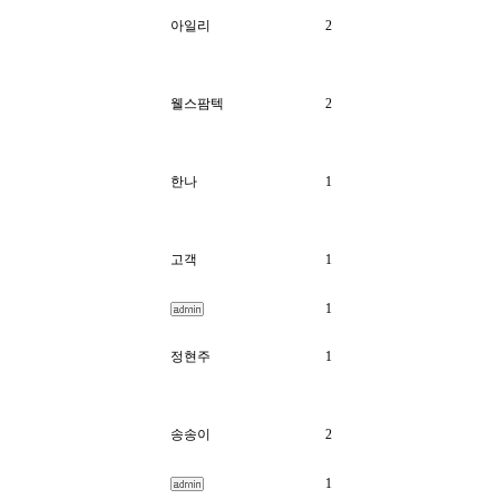
아일리
2
웰스팜텍
2
한나
1
고객
1
1
정현주
1
송송이
2
1