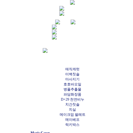
매직캐럿
미백칫솔
마사지기
호호바오일
병풀추출물
파담화장품
D+29 천연비누
치간칫솔
치실
메이크업 팔레트
메이베프
럭키박스