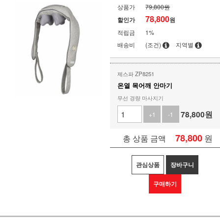
상품가
79,800원
78,800
할인가
원
적립금
1%
배송비
(조건)
지역별
제스파 ZP8251
온열 목어깨 안마기
무선 경량 마사지기
78,800
원
+1
-1
78,800
원
총 상품 금액
관심상품
장바구니
구매하기