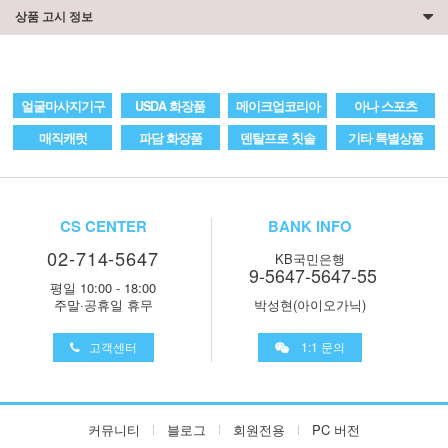
상품 고시 정보
얼굴마사지기구
USDA 화장품
메이크업코리아
아나 스포츠
매직캐럿
파담 화장품
덴탈프로 칫솔
기타 특별상품
CS CENTER
BANK INFO
02-714-5647
KB국민은행
9-5647-5647-55
평일 10:00 - 18:00
주말·공휴일 휴무
박성현(아이오가닉)
고객센터
1:1 문의
커뮤니티
블로그
회원전용
PC 버전