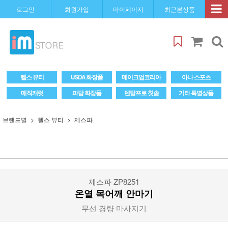
로그인
회원가입
마이페이지
최근본상품
헬스 뷰티
USDA 화장품
메이크업코리아
아나 스포츠
매직캐럿
파담 화장품
덴탈프로 칫솔
기타 특별상품
브랜드별
헬스 뷰티
제스파
제스파 ZP8251
온열 목어깨 안마기
무선 경량 마사지기