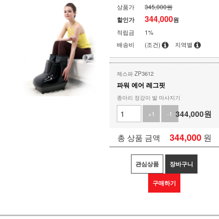
상품가
345,000원
344,000
할인가
원
적립금
1%
배송비
(조건)
지역별
제스파 ZP3612
파워 에어 레그핏
종아리 정강이 발 마사지기
344,000
원
+1
-1
344,000
원
총 상품 금액
관심상품
장바구니
구매하기