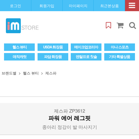
로그인
회원가입
마이페이지
최근본상품
헬스 뷰티
USDA 화장품
메이크업코리아
아나 스포츠
매직캐럿
파담 화장품
덴탈프로 칫솔
기타 특별상품
브랜드별
헬스 뷰티
제스파
제스파 ZP3612
파워 에어 레그핏
종아리 정강이 발 마사지기